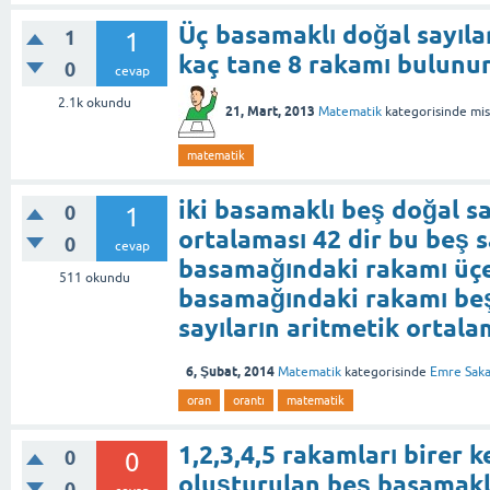
Üç basamaklı doğal sayıl
1
1
kaç tane 8 rakamı bulunur
0
cevap
2.1k
okundu
21, Mart, 2013
Matematik
kategorisinde
mis
matematik
iki basamaklı beş doğal sa
0
1
ortalaması 42 dir bu beş s
0
cevap
basamağındaki rakamı üçer 
511
okundu
basamağındaki rakamı beşe
sayıların aritmetik ortala
6, Şubat, 2014
Matematik
kategorisinde
Emre Saka
oran
orantı
matematik
1,2,3,4,5 rakamları birer k
0
0
oluşturulan beş basamaklı
0