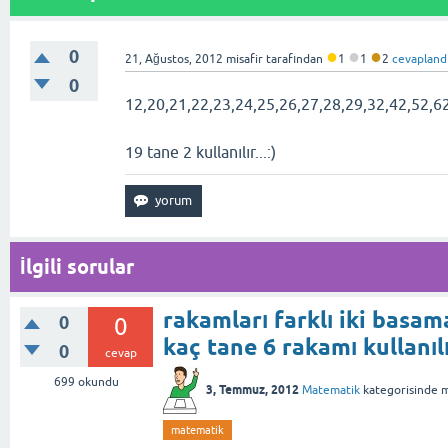
●
●
●
0
21, Ağustos, 2012
misafir
tarafından
1
1
2
cevapland
0
12,20,21,22,23,24,25,26,27,28,29,32,42,52,6
19 tane 2 kullanılır...:)
İlgili sorular
rakamları farklı iki basam
0
0
kaç tane 6 rakamı kullanıl
0
cevap
699
okundu
3, Temmuz, 2012
Matematik
kategorisinde
m
matematik