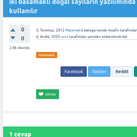
iki basamaklı doğal sayıların yazılımında
kullanılır
0
3, Temmuz, 2012
Matematik
kategorisinde
misafir
tarafında
4, Aralık, 2020
soru
tarafından
yeniden etikenlendirildi
0
2.0k
okundu
matematik
Facebook
Twitter
Reddit
1
cevap