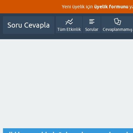
Yeni üyelik için
üyelik formunu
y
Soru Cevapla
Tüm Etkinlik
Sorular
Cevaplanmamış