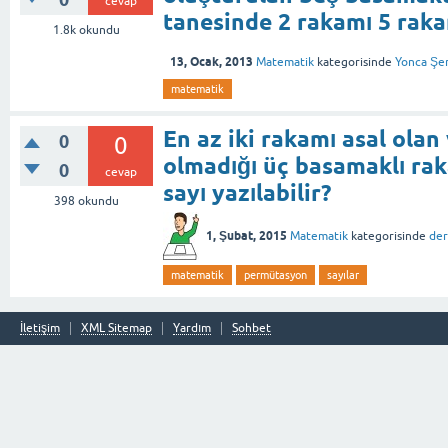
cevap
tanesinde 2 rakamı 5 raka
1.8k
okundu
13, Ocak, 2013
Matematik
kategorisinde
Yonca Şe
matematik
En az iki rakamı asal olan
0
0
olmadığı üç basamaklı rak
0
cevap
sayı yazılabilir?
398
okundu
1, Şubat, 2015
Matematik
kategorisinde
der
matematik
permütasyon
sayılar
İletişim
XML Sitemap
Yardım
Sohbet