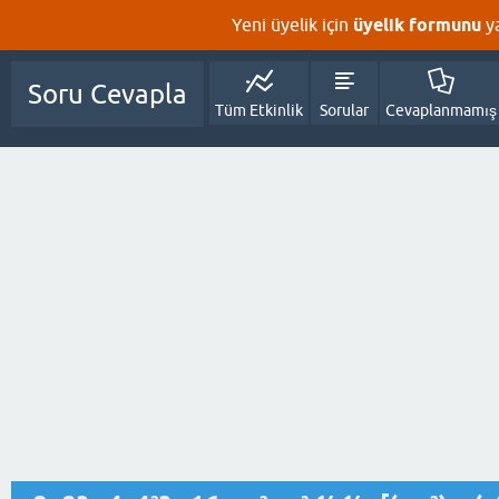
Yeni üyelik için
üyelik formunu
y
Soru Cevapla
Tüm Etkinlik
Sorular
Cevaplanmamış