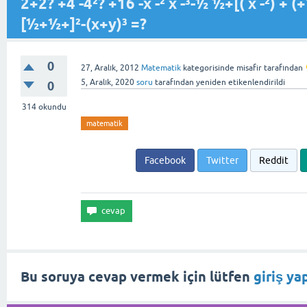
‎2+2? +4 -4²? +16 -x -² x -³-½ ½+[( x -²) + (
[½+½+]²-(x+y)³ =?
0
27, Aralık, 2012
Matematik
kategorisinde
misafir
tarafından
5, Aralık, 2020
soru
tarafından
yeniden etikenlendirildi
0
314
okundu
matematik
Facebook
Twitter
Reddit
Bu soruya cevap vermek için lütfen
giriş ya