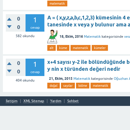
matematik
A = ( x,y,z,a,b,c,1,2,3) kümesinin 
0
1
tanesinde x veya y bulunur ama 
0
cevap
582
okundu
18, Ekim, 2016
Matematik
kategorisinde
xes
alt
küme
matematik
kümeler
x+4 sayısı y-2 ile bölündüğünde 
0
1
y nin x türünden değeri nedir
0
cevap
21, Ekim, 2015
Matematik
kategorisinde
Oğuzhan A
404
okundu
doğal
sayılar
bölme
matematik
İletişim
XML Sitemap
Yardım
Sohbet