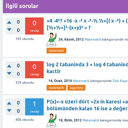
İlgili sorular
+4 -4²? +16 -x -² x -³-½ ½+[( x -²) +
0
0
[½+½+]²-(x+y)³ = ?
0
cevap
165
okundu
24, Kasım, 2012
Matematik
kategorisinde
mi
matematik
log 2 tabaninda 3 + log 4 tabanind
0
0
kactir
0
cevap
14, Ocak, 2014
Matematik
kategorisinde
Zeki Kaya
329
okundu
matematik
logaritma
P(x)=-x üzeri dört +2x in karesi +
0
1
bölümünden kalan 16 ise a değer
0
cevap
406
okundu
18, Ekim, 2012
Matematik
kategorisinde
mis